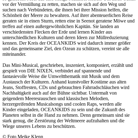
vor der Vermüllung zu retten, machen sie sich auf den Weg und
suchen nach Verbündeten, die ihnen bei ihrer Mission helfen, die
Schönheit der Meere zu bewahren. Auf ihrer abenteuerlichen Reise
geraten sie in einen Sturm, retten eine in Seenot geratene Möwe und
treffen auf einen außergewöhnlichen Kapitän. Sie landen an
verschiedensten Flecken der Erde und lernen Kinder aus
unterschiedlichen Kulturen und deren Ideen zur Müllreduzierung
kennen. Der Kreis der OCEANKIDS wird dadurch immer größer
und das gemeinsame Ziel, den Ozean zu schützen, vereint sie alle
miteinander.
Das Mini-Musical, geschrieben, inszeniert, komponiert, erzählt und
gespielt von DIE NIXEN, verbindet auf spannende und
fantasievolle Weise die Umweltthematik mit Musik und dem
Austausch der Kulturen. Anhand kunstvoller Kostüme aus alten
Jeans, Stoffresten, CDs und gebrauchten Fahrradschläuchen wird
Nachhaltigkeit auch auf der Bühne sichtbar. Untermalt von
geigendem Meeresrauschen und klassischen Melodien,
herzergreifenden Musicalsongs und coolen Raps, werden alle
Kinder eingeladen, OCEANKIDS zu sein und die Zukunft des
Planeten selbst in die Hand zu nehmen. Denn gemeinsam sind sie
stark genug, die Zerstörung der Weltmeere aufzuhalten und die
Wiege unseres Lebens zu beschützen.
© Foto Meike Klenn