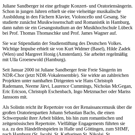
Juliane Sandberger ist eine gefragte Konzert- und Oratoriensängerin.
Schon in jungen Jahren erhielt sie eine vielseitige musikalische
Ausbildung in den Fächern Klavier, Violoncello und Gesang. Sie
studierte zunächst Musikwissenschaft und Romanistik in Hamburg,
dann nahm sie ein Gesangsstudium an der Musikhochschule Lübeck
bei Prof. Thomas Thomaschke und Prof. James Wagner auf.
Sie war Stipendiatin der Studienstiftung des Deutschen Volkes.
Wichtige Impulse erhielt sie von Kurt Widmer (Basel), Hilde Zadek
(Wien) und Margreet Honig (Amsterdam). Sie arbeitet regelmäßig
mit Ulla Groenewold (Hamburg).
Seit Januar 2000 ist Juliane Sandberger feste Freie Sängerin im
NDR-Chor (jetzt NDR-Vokalensemble). Sie wirkte an zahlreichen
Projekten unter namhaften Dirigenten wie Hans Christoph
Rademann, Neeme Järvi, Laurence Cummings, Nicholas McGegan,
Eric Ericson, Christoph Eschenbach, Ingo Metzmacher oder Mariss
Janssons mit.
Als Solistin reicht ihr Repertoire von der Renaissancemusik über die
großen Oratorienpartien Johann Sebastian Bachs, die einen
Schwerpunkt ihrer Arbeit bilden, bis hin zum romantischen und
zeitgenössischen Repertoire. Vielfältige Engagements führten sie
u.a. zu den Händelfestspielen in Halle und Göttingen, zum SHMF,
nach Hamburg (St. Jacobi, St. Katharinen,St. Nikolai, St.