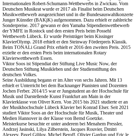
Internationalen Robert-Schumann-Wettbewerbs in Zwickau. Vom
Deutschen Musikrat wurde er 2017 als Finalist beim Deutschen
Musikwettbewerb ausgezeichnet und in die Bundesauswahlkonzerte
Junger Künstler (BAKjK) aufgenommen. Dazu erhielt er zahlreiche
Sonderpreise. 2017 gewann er den Yamaha Stipendienwettbewerb
der YMFE in Rostock und den ersten Preis beim Possehl
Wettbewerb Lübeck. Er wurde Preisträger beim Kissinger
KlavierOlymp. 2018 erhielt er den Steinway Förderpreis Klassik.
Beim TONALi Grand Prix erhielt er 2016 den zweiten Preis. 2015
erzielte er den ersten Preis beim internationalen Rotary
Klavierwettbewerb Essen.
Viktor Soos ist Stipendiat der Stiftung Live Music Now, der
Deutschen Stiftung Musikleben und der Studienstiftung des
deutschen Volkes.
Seine Ausbildung begann er im Alter von sechs Jahren. Mit 13
erhielt er Unterricht bei dem Backnanger Pianisten und Dozenten
Jochen Ferber. 2014/15 war er Jungstudent an der Hochschule für
Musik und Darstellende Kunst Frankfurt am Main in der
Klavierklasse von Oliver Kern. Von 2015 bis 2021 studierte er an
der Musikhochschule Lübeck Klavier bei Konrad Elser. Seit 2021
studiert Viktor Soos an der Hochschule für Musik, Theater und
Medien Hannover in der Klasse von Bernd Goetzke.
Meisterkurse besuchte er unter anderem bei Menahem Pressler,
Andrzej Jasinski, Lilya Zilberstein, Jacques Rouvier, Dmitri
Alexeev, Pavel Gililov, Michel Beroff, Olivier Gardon und Eric le