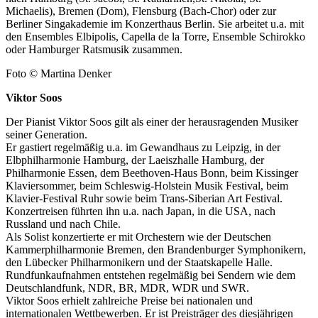
Michaelis), Bremen (Dom), Flensburg (Bach-Chor) oder zur
Berliner Singakademie im Konzerthaus Berlin. Sie arbeitet u.a. mit
den Ensembles Elbipolis, Capella de la Torre, Ensemble Schirokko
oder Hamburger Ratsmusik zusammen.
Foto © Martina Denker
Viktor Soos
Der Pianist Viktor Soos gilt als einer der herausragenden Musiker
seiner Generation.
Er gastiert regelmäßig u.a. im Gewandhaus zu Leipzig, in der
Elbphilharmonie Hamburg, der Laeiszhalle Hamburg, der
Philharmonie Essen, dem Beethoven-Haus Bonn, beim Kissinger
Klaviersommer, beim Schleswig-Holstein Musik Festival, beim
Klavier-Festival Ruhr sowie beim Trans-Siberian Art Festival.
Konzertreisen führten ihn u.a. nach Japan, in die USA, nach
Russland und nach Chile.
Als Solist konzertierte er mit Orchestern wie der Deutschen
Kammerphilharmonie Bremen, den Brandenburger Symphonikern,
den Lübecker Philharmonikern und der Staatskapelle Halle.
Rundfunkaufnahmen entstehen regelmäßig bei Sendern wie dem
Deutschlandfunk, NDR, BR, MDR, WDR und SWR.
Viktor Soos erhielt zahlreiche Preise bei nationalen und
internationalen Wettbewerben. Er ist Preisträger des diesjährigen